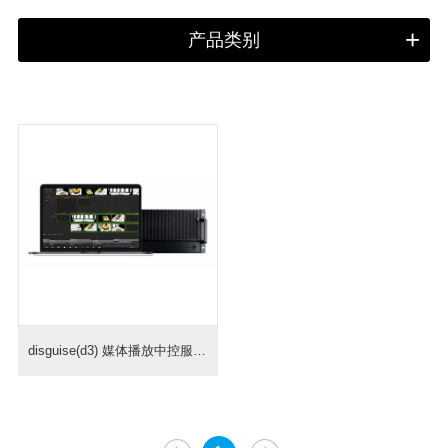
产品类别
disguise(d3) 媒体播放中控服务器